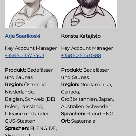
Arja Saarikoski
Konsta Katajisto
Key Account Manager
Key Account Manager
+358 50 357 7403
+358 50 575 0888
Produkt:
Badefässer
Produkt:
Badefässer
und Saunas
und Saunas
Region:
Österreich,
Region:
Nordamerika,
Niederlande,
Canada,
Belgien, Schweiz (DE)
Großbritannien, Japan,
Polen, Russland,
Australien, Schweden
Ukraine und andere
Sprachen:
FI und ENG
GUS-Staaten
Ort:
Sastamala
Sprachen:
FI, ENG, DE,
SE und RU