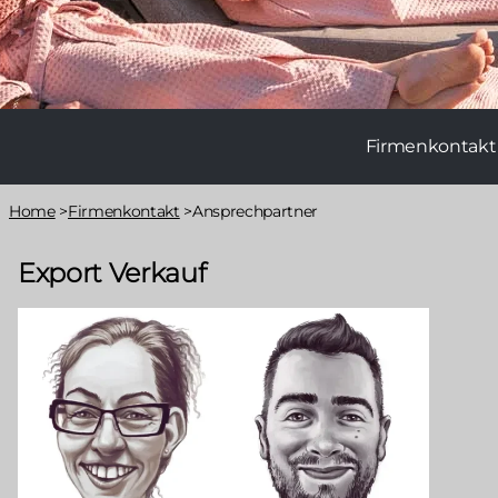
Main
Firmenkontakt
navigation
2nd
Pfadnavigation
Home
>
Firmenkontakt
>
Ansprechpartner
lvl
Export Verkauf