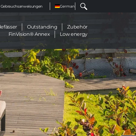
Select
Gebrauchsanweisungen
your
language
efässer
Outstanding
Zubehör
FinVision® Annex
Low energy