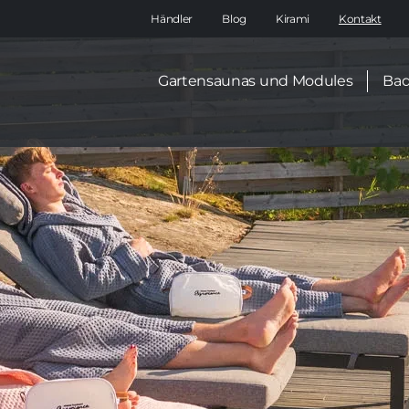
Main
Händler
Blog
Kirami
Kontakt
navigation
Secondary
Gartensaunas und Modules
Bad
menu