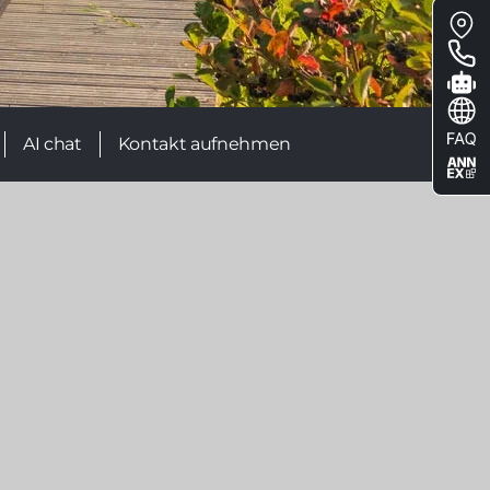
Floa
me
AI chat
Kontakt aufnehmen