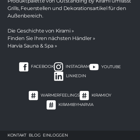
Produktpalette von Outstanding by Kirami umfasst
Grills, Feuerstellen und Dekorationsartikel für den
Außenbereich.
Die Geschichte von Kirami »
Finden Sie Ihren nächsten Händler »
Harvia Sauna & Spa »
FACEBOOK
INSTAGRAM
YOUTUBE
LINKEDIN
WARMERFEELINGS
KIRAMIOY
KIRAMIBYHARVIA
Footer
KONTAKT
BLOG
EINLOGGEN