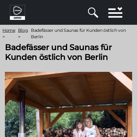
Direkt
zum
Inhalt
Pfadnavigation
Home
Blog
Badefässer und Saunas für Kunden östlich von
>
>
Berlin
Badefässer und Saunas für
Kunden östlich von Berlin