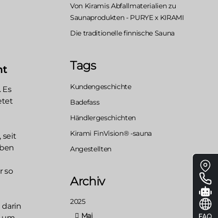
Von Kiramis Abfallmaterialien zu
Saunaprodukten - PURYE x KIRAMI
Die traditionelle finnische Sauna
Tags
ht
Kundengeschichte
. Es
etet
Badefass
Händlergeschichten
Kirami FinVision® -sauna
 seit
ieben
Angestellten
Floa
r so
me
Archiv
2025
 darin
Mai
h um