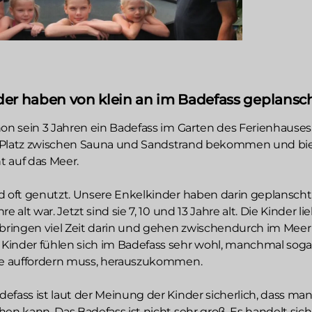
der haben von klein an im Badefass geplansc
hon sein 3 Jahren ein Badefass im Garten des Ferienhauses
 Platz zwischen Sauna und Sandstrand bekommen und bi
ht auf das Meer.
d oft genutzt. Unsere Enkelkinder haben darin geplanscht,
e alt war. Jetzt sind sie 7, 10 und 13 Jahre alt. Die Kinder l
rbringen viel Zeit darin und gehen zwischendurch im Meer
inder fühlen sich im Badefass sehr wohl, manchmal soga
sie auffordern muss, herauszukommen.
efass ist laut der Meinung der Kinder sicherlich, dass man
hen kann. Das Badefass ist nicht sehr groß. Es handelt sic