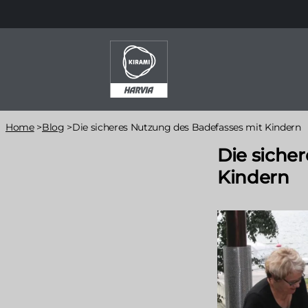
Direkt
zum
Inhalt
Pfadnavigation
Home
>
Blog
>
Die sicheres Nutzung des Badefasses mit Kindern
Die siche
Kindern