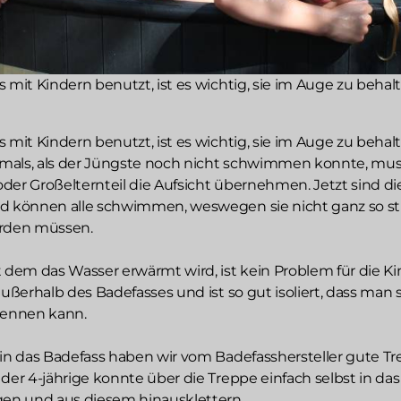
 mit Kindern benutzt, ist es wichtig, sie im Auge zu behal
 mit Kindern benutzt, ist es wichtig, sie im Auge zu behal
mals, als der Jüngste noch nicht schwimmen konnte, mu
 oder Großelternteil die Aufsicht übernehmen. Jetzt sind di
nd können alle schwimmen, weswegen sie nicht ganz so s
erden müssen.
t dem das Wasser erwärmt wird, ist kein Problem für die Ki
außerhalb des Badefasses und ist so gut isoliert, dass man 
rennen kann.
 in das Badefass haben wir vom Badefasshersteller gute T
der 4-jährige konnte über die Treppe einfach selbst in das
gen und aus diesem hinausklettern.