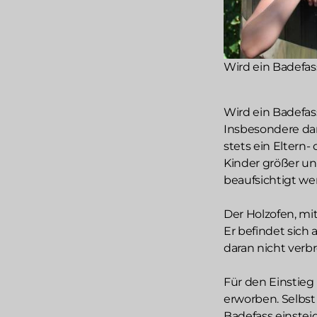
Wird ein Badefass
Wird ein Badefass
Insbesondere da
stets ein Eltern-
Kinder größer u
beaufsichtigt w
Der Holzofen, mi
Er befindet sich 
daran nicht verb
Für den Einstieg
erworben. Selbst 
Badefass einstei