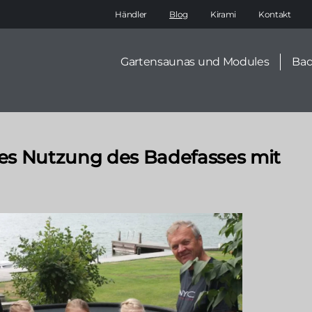
Main
Händler
Blog
Kirami
Kontakt
navigation
Secondary
Gartensaunas und Modules
Bad
menu
res Nutzung des Badefasses mit