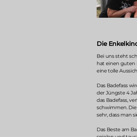
Die Enkelkin
Bei uns steht sc
hat einen guten
eine tolle Aussic
Das Badefass wir
der Jüngste 4 Jahr
das Badefass, ve
schwimmen. Die K
sehr, dass man 
Das Beste am Bad
spielen und tauc