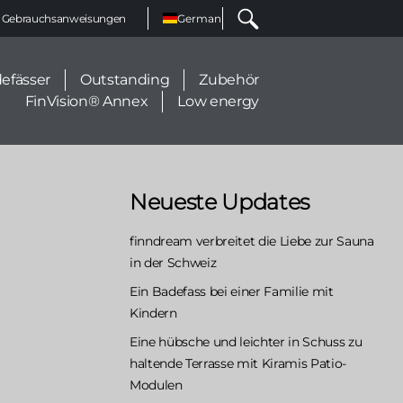
Select
Gebrauchsanweisungen
your
language
efässer
Outstanding
Zubehör
FinVision® Annex
Low energy
Neueste Updates
finndream verbreitet die Liebe zur Sauna
in der Schweiz
Ein Badefass bei einer Familie mit
Kindern
Eine hübsche und leichter in Schuss zu
haltende Terrasse mit Kiramis Patio-
Modulen