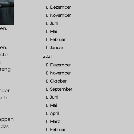
Dezember
November
Juni
ten.
Mai
Februar
ten.
Januar
sste
2021
e
Dezember
treng
November
Oktober
September
nder.
Juni
sich
Mai
April
reppen
März
 das
Februar