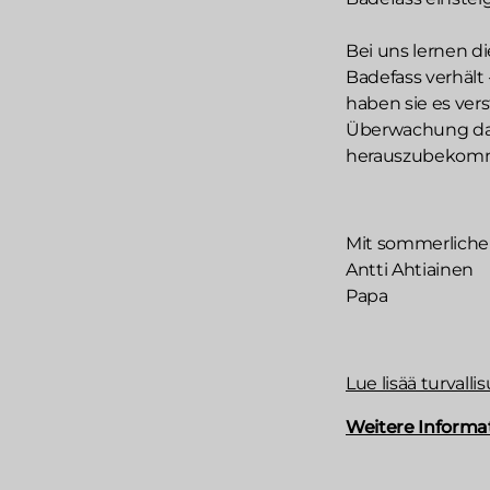
Bei uns lernen di
Badefass verhält 
haben sie es ver
Überwachung dar
herauszubekom
Mit sommerlich
Antti Ahtiainen
Papa
Lue lisää turvall
Weitere Informa