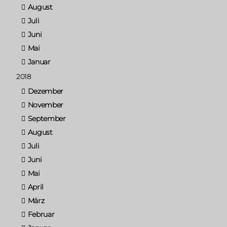
August
Juli
Juni
Mai
Januar
2018
Dezember
November
September
August
Juli
Juni
Mai
April
März
Februar