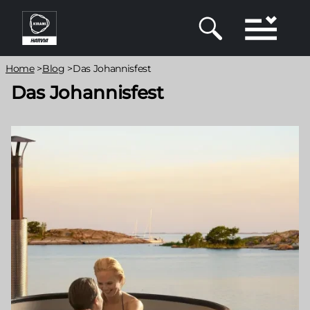
Direkt
zum
Inhalt
Pfadnavigation
Home
>
Blog
>
Das Johannisfest
Das Johannisfest