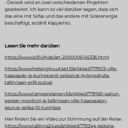
- Derzeit wird an zwei verschiedenen Projekten
gearbeitet. Ich kann so viel darüber sagen, dass sich
das eine mit Sofas und das andere mit Solarenergie
beschäftigt, erzählt Käpylehto.
Lesen Sie mehr darüber:
https://www.is.fi/viihde/art-2000006145336.html
https://www.helsinginuutiset.fi/artikkeli/779513-ville-
haapasalo-ja-kumppanit-seilasivat-kylpypaljulla-
tallinnaan-grilli-putosi
https://www.tamperelainen.fi/artikkeli/779160-paljun-
peraan-moottori-ja-tallinnaan-ville-haapasalon-
seurue-seilaa-10-tunnissa
Hier finden Sie ein Video zur Stimmung auf der Reise:
https://www.tallinna24.ee/artikkeli/779344-keksija-