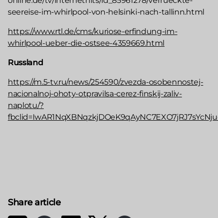
online.de/tv/internethits/id_85961278/verrueckte-
seereise-im-whirlpool-von-helsinki-nach-tallinn.html
https://www.rtl.de/cms/kuriose-erfindung-im-
whirlpool-ueber-die-ostsee-4359669.html
Russland
https://m.5-tv.ru/news/254590/zvezda-osobennostej-
nacionalnoj-ohoty-otpravilsa-cerez-finskij-zaliv-
naplotu/?
fbclid=IwAR1NqXBNqzkjDOeK9qAyNC7EXO7jRJ7sYcNju
Share article