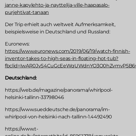
janne-kapylehto-ja-nayttelija-ville-haapasalo-
purjehtivat-tanaan
Der Trip erhielt auch weltweit Aufmerksamkeit,
beispielsweise in Deutschland und Russland:
Euronews:
https://www.euronews.com/2019/06/19/watch-finnish-
inventor-takes-to-high-seas-in-floating-hot-tub?
fbclid=IwAR0JvS4CuGcEeWqUWdnYO3O0hZvmvP5B6w
Deutschland:
https://web.de/magazine/panorama/whirlpool-
helsinki-tallinn-33798046
https://www.sueddeutsche.de/panorama/im-
whirlpool-von-helsinki-nach-tallinn-1.4492490
https://www.t-