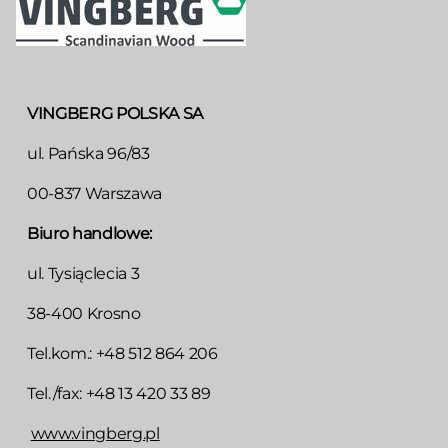
VINGBERG POLSKA SA
ul. Pańska 96/83
00-837 Warszawa
Biuro handlowe:
ul. Tysiąclecia 3
38-400 Krosno
Tel.kom.: +48 512 864 206
Tel./fax: +48 13 420 33 89
www.vingberg.pl