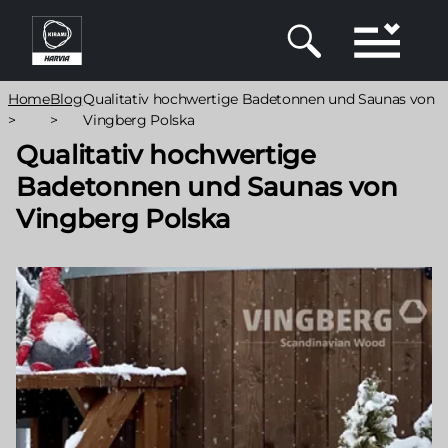
Direkt
zum
Inhalt
Pfadnavigation
Home
Blog
Qualitativ hochwertige Badetonnen und Saunas von
>
>
Vingberg Polska
Qualitativ hochwertige
Badetonnen und Saunas von
Vingberg Polska