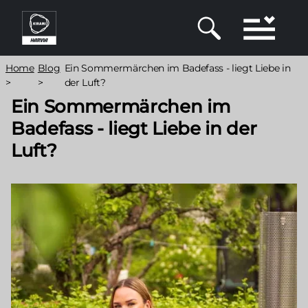
Direkt
zum
Inhalt
Pfadnavigation
Home
Blog
Ein Sommermärchen im Badefass - liegt Liebe in
>
>
der Luft?
Ein Sommermärchen im
Badefass - liegt Liebe in der
Luft?